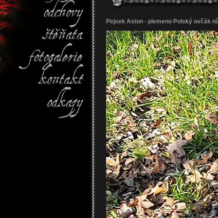
Pejsek Aston - plemeno Polský ovčák níž